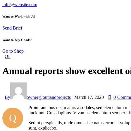
info@website.com
Want to Work with Us?
Send Brief
Want to Buy Goods?
Go to Shop
Oil
Annual reports show excellent oi
By
owner@outlandprojects
March 17, 2020
0
Comme
Proin faucibus nec mauris a sodales, sed elementum mi ti
tincidunt. Cras dapibus. Vivamus elementum semper nisi. 
Q
Sed ut perspiciatis, unde omnis iste natus error sit vol
sunt, explicabo.