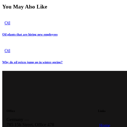
You May Also Like
Oil
Oil plants that are hiring new employees
Oil
Why do oil prices jump up in winter-spring?
Office
Links
Germany —
785 15h Street, Office 478
Home