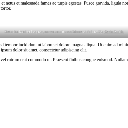
 et netus et malesuada fames ac turpis egestas. Fusce gravida, ligula non 
tortor.
Stet clita kasd gubergren, no sea sanctus est labore et dolore. By
Kevin Smith
od tempor incididunt ut labore et dolore magna aliqua. Ut enim ad minim
psum dolor sit amet, consectetur adipiscing elit.
sus, vel rutrum erat commodo ut. Praesent finibus congue euismod. Nullam